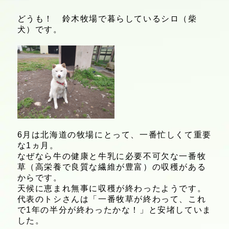
どうも！ 鈴木牧場で暮らしているシロ（柴
犬）です。
6月は北海道の牧場にとって、一番忙しくて重要
な1ヵ月。
なぜなら牛の健康と牛乳に必要不可欠な一番牧
草（高栄養で良質な繊維が豊富）の収穫がある
からです。
天候に恵まれ無事に収穫が終わったようです。
代表のトシさんは「一番牧草が終わって、これ
で1年の半分が終わったかな！」と安堵していま
した。