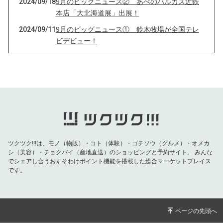
2024/09/18
9月のビッグニュース② あべのハルカス近鉄
本店「大北海道展」出展！
2024/09/11
9月のビッグニュース① 鈴木牧場が全国テレ
ビデビュー！
2024/07/24
【育てる牛乳、発売します！】
2024/06/26
シロの牧場便り -5- 十勝広尾 鈴木牧場【日本
一のオーガニック牧場】
2024/05/21
シロの牧場ものがたり -4- 十勝広尾 鈴木牧場
【日本一のオーガニック牧場】
2024/04/04
シロの牧場ものがたり -3- 十勝広尾 鈴木牧場
【日本一のオーガニック牧場】
ツクツク!!!は、モノ（物販）・コト（体験）・ゴチソウ（グルメ）・オメカ
シ（美容）・チョクバイ（産地直送）のショッピングと予約サイト。
みんな
2024/01/12
シロの牧場ものがたり -2- 十勝広尾 鈴木牧場
でシェアし合うおすそわけポイント機能を搭載した総合マーケットプレイス
です。
2024/01/02
2024年 鈴木牧場【日本一のオーガニック牧
場】
2023/12/22
シロの牧場ものがたり -1-