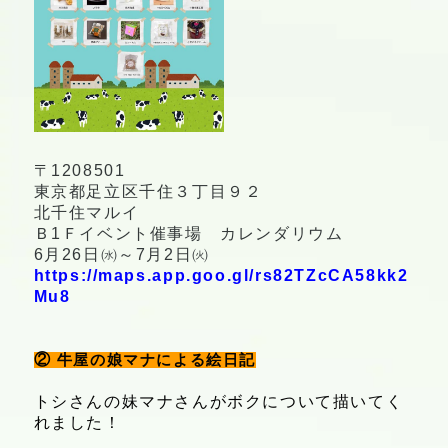
〒1208501
東京都足立区千住３丁目９２
北千住マルイ
Ｂ1Ｆイベント催事場 カレンダリウム
6月26日㈬～7月2日㈫
https://maps.app.goo.gl/rs82TZcCA58kk2
Mu8
②
牛屋の娘マナによる絵
日記
トシさんの妹マナさんがボクについて描いてく
れました！