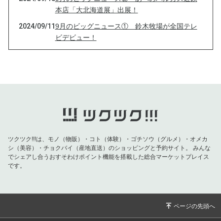
本店「大北海道展」出展！
2024/09/11
9月のビッグニュース① 鈴木牧場が全国テレ
ビデビュー！
2024/07/24
【育てる牛乳、発売します！】
2024/06/26
シロの牧場便り -5- 十勝広尾 鈴木牧場【日本
一のオーガニック牧場】
2024/05/21
シロの牧場ものがたり -4- 十勝広尾 鈴木牧場
【日本一のオーガニック牧場】
2024/04/04
シロの牧場ものがたり -3- 十勝広尾 鈴木牧場
【日本一のオーガニック牧場】
ツクツク!!!は、モノ（物販）・コト（体験）・ゴチソウ（グルメ）・オメカ
シ（美容）・チョクバイ（産地直送）のショッピングと予約サイト。
みんな
2024/01/12
シロの牧場ものがたり -2- 十勝広尾 鈴木牧場
でシェアし合うおすそわけポイント機能を搭載した総合マーケットプレイス
です。
2024/01/02
2024年 鈴木牧場【日本一のオーガニック牧
場】
2023/12/22
シロの牧場ものがたり -1-