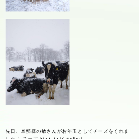
先日、旦那様の敏さんがお年玉としてチーズをくれま
した！ チーズ ٩(๑❛ᴗ❛๑)۶ ﾔｯﾀ～!