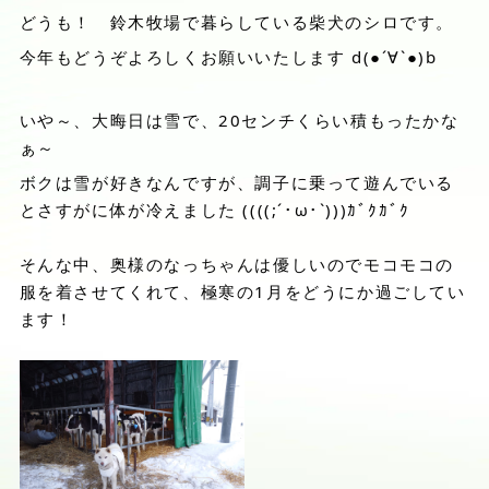
どうも！ 鈴木牧場で暮らしている柴犬のシロです。
今年もどうぞよろしくお願いいたします d(●´∀`●)b
いや～、大晦日は雪で、20センチくらい積もったかな
ぁ～
ボクは雪が好きなんですが、調子に乗って遊んでいる
とさすがに体が冷えました ((((;´･ω･`)))ｶﾞｸｶﾞｸ
そんな中、奥様のなっちゃんは優しいのでモコモコの
服を着させてくれて、極寒の1月をどうにか過ごしてい
ます！