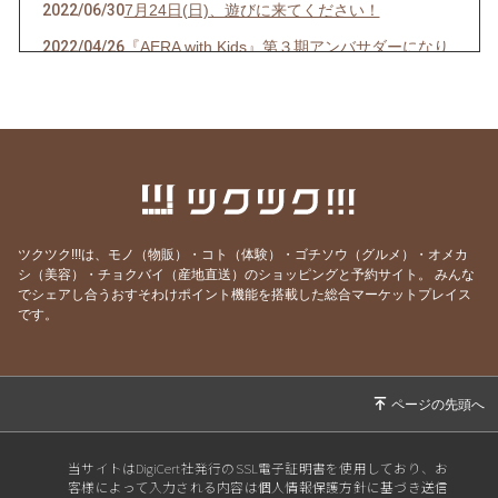
2022/06/30
7月24日(日)、遊びに来てください！
2022/04/26
『AERA with Kids』第３期アンバサダーになり
ました！
2021/10/20
バースデー＆ハーフバースデーの撮影会♡10月
31日開催します‼︎
2021/07/31
明日開催の撮影会、2組様限定でご案内可能で
す！
2020/11/04
2021年の年賀状、可愛い牛さんで撮りませんか
ツクツク!!!は、モノ（物販）・コト（体験）・ゴチソウ（グルメ）・オメカ
ー？
シ（美容）・チョクバイ（産地直送）のショッピングと予約サイト。
みんな
でシェアし合うおすそわけポイント機能を搭載した総合マーケットプレイス
2020/10/26
11月のベビーマッサージ体験レッスンのお知ら
です。
せ
2020/10/19
我が家の運動会もようやく終わりました☆
2020/10/15
【号外！】雑誌掲載のご報告♡
2020/10/12
スポーツの秋？学びの秋？
当サイトはDigiCert社発行のSSL電子証明書を使用しており、お
2020/09/24
急に秋めいてきましたね。
客様によって入力される内容は個人情報保護方針に基づき送信