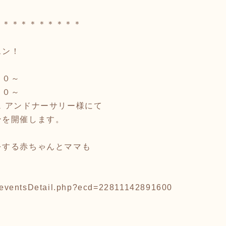
＊＊＊＊＊＊＊＊＊＊
スン！
００～
００～
 アンドナーサリー様にて
ンを開催します。
をする赤ちゃんとママも
ts/eventsDetail.php?ecd=22811142891600