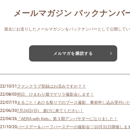
メールマガジン バックナンバ
過去にお送りしたメールマガジンをバックナンバーとして公開してい
メルマガを購読する
22/10/31
ファンクラブ登録はお済みですか？？
22/08/03
明日、ひまわり畑でゲリラ撮影会します！
22/07/19
まるごと！あひる祭りでのブース撮影、事前申し込み受付い
22/06/30
7月24日(日)、遊びに来てください！
22/04/26
『AERA with Kids』第３期アンバサダーになりました！
21/10/20
バースデー＆ハーフバースデーの撮影会♡10月31日開催します