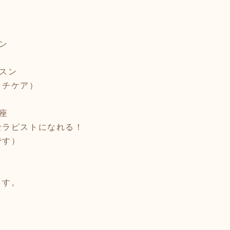
ン
スン
ッチケア）
座
セラピストになれる！
です）
ます。