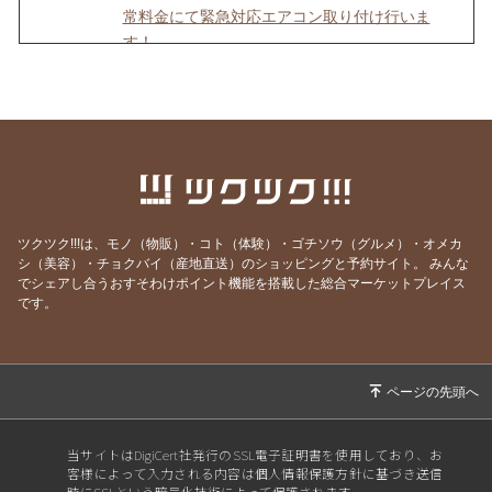
常料金にて緊急対応エアコン取り付け行いま
す！
2022/08/02
猛暑日連続緊急対応します！エアコンにお困り
の方ご相談ください！在庫あります！！
2022/06/01
緊急のご案内！！今年2022年は、エアコン不
足？！ 今のうちに対策を。買い替えだけじゃ
ない方法をお伝
2022/05/21
中小企業省エネ改修等推進事業補助制度（省エ
ツクツク!!!は、モノ（物販）・コト（体験）・ゴチソウ（グルメ）・オメカ
ネ補助金）開始！！エアコンを安く導入可能
シ（美容）・チョクバイ（産地直送）のショッピングと予約サイト。
みんな
でシェアし合うおすそわけポイント機能を搭載した総合マーケットプレイス
2022/05/01
エアコンクリーニング いつやるの？ 時期と
です。
タイミングは？
2022/04/20
業務用エアコンは、定期点検が義務付けられて
いる？ 罰則もある！？
2022/02/20
エアコン屋で独立開業！？ 個人事業主として
スタートしてから「やるべきこと５選」
当サイトはDigiCert社発行のSSL電子証明書を使用しており、お
客様によって入力される内容は個人情報保護方針に基づき送信
2022/02/13
知らないと損？「新型コロナ対策補助金」延長
時にSSLという暗号化技術によって保護されます。