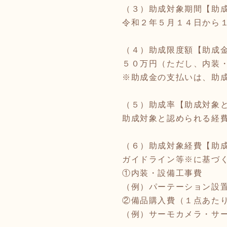
（３）助成対象期間【助
令和２年５月１４日から
（４）助成限度額【助成
５０万円（ただし、内装
※助成金の支払いは、助
（５）助成率【助成対象
助成対象と認められる経
（６）助成対象経費【助
ガイドライン等※に基づ
①内装・設備工事費
（例）パーテーション設
②備品購入費（１点あた
（例）サーモカメラ・サ