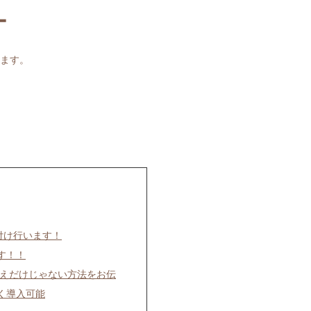
ー
ます。
付け行います！
す！！
替えだけじゃない方法をお伝
く導入可能