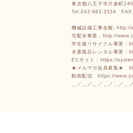
東京都八王子市片倉町240
Tel.042-683-3534 FAX
機械設備工事全般:
http:/
宅配水事業：
http://www
学生服リサイクル事業：
h
水素風呂レンタル事業：
h
ECサイト：
https://syst
★メルマガ会員募集★
h
動画配信
https://www
＿／＿／＿／＿／＿／＿