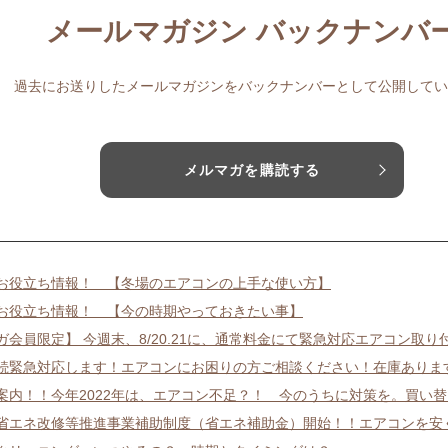
メールマガジン バックナンバ
過去にお送りしたメールマガジンをバックナンバーとして公開してい
メルマガを購読する
お役立ち情報！ 【冬場のエアコンの上手な使い方】
お役立ち情報！ 【今の時期やっておきたい事】
ガ会員限定】 今週末、8/20.21に、通常料金にて緊急対応エアコン取り
続緊急対応します！エアコンにお困りの方ご相談ください！在庫ありま
案内！！今年2022年は、エアコン不足？！ 今のうちに対策を。買い
省エネ改修等推進事業補助制度（省エネ補助金）開始！！エアコンを安