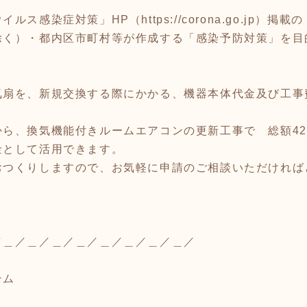
イルス感染症対策」HP（
https://corona.go.jp
）掲載の
除く）・都内区市町村等が作成する「感染予防対策」を目
扇を、新規交換する際にかかる、機器本体代金及び工事費
ら、換気機能付きルームエアコンの更新工事で 総額42
金として活用できます。
おつくりしますので、お気軽に申請のご相談いただければ
／＿／＿／＿／＿／＿／＿／＿／＿／
テム