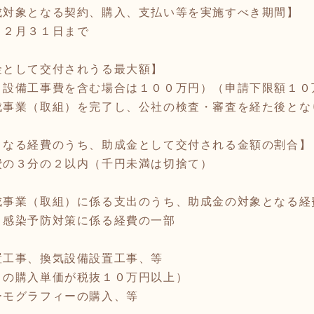
成対象となる契約、購入、支払い等を実施すべき期間】
１２月３１日まで
金として交付されうる最大額】
・設備工事費を含む場合は１００万円）（申請下限額１０
成事業（取組）を完了し、公社の検査・審査を経た後とな
となる経費のうち、助成金として交付される金額の割合】
費の３分の２以内（千円未満は切捨て）
成事業（取組）に係る支出のうち、助成金の対象となる経
く感染予防対策に係る経費の一部
置工事、換気設備設置工事、等
りの購入単価が税抜１０万円以上）
ーモグラフィーの購入、等