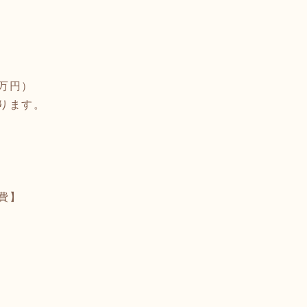
万円）
ります。
費】