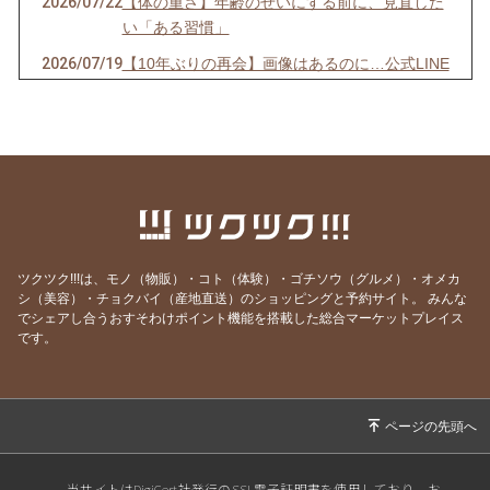
2026/07/22
【体の重さ】年齢のせいにする前に、見直した
い「ある習慣」
2026/07/19
【10年ぶりの再会】画像はあるのに…公式LINE
が「ストップ」していませんか？
2026/07/13
【先着10名限定】1回で驚きの立体小顔へ！
「美首・整顔」オンラインモニター募集開始！
2026/07/07
【7/7 7:7】いくつになっても新しい夢を追いか
け、軽やかに挑戦し続ける秘訣
2026/06/29
【映画】誰もが知る「あの人」の映画で、震え
るほど心が動いた理由
ツクツク!!!は、モノ（物販）・コト（体験）・ゴチソウ（グルメ）・オメカ
シ（美容）・チョクバイ（産地直送）のショッピングと予約サイト。
みんな
2026/06/15
【激痛】1週間前から膝裏が痛くて深くしゃが
でシェアし合うおすそわけポイント機能を搭載した総合マーケットプレイス
めない…その場で正座ができるようになった理
です。
由
2026/06/01
動いたから出会えた・出会いに感謝
2026/05/12
人生で一番、心が震えた3時間。
2026/04/30
【実録】「なんだかスッキリしない」数年間か
当サイトはDigiCert社発行のSSL電子証明書を使用しており、お