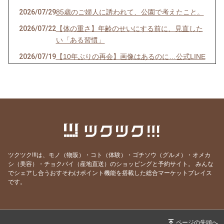
2026/07/29
85歳のご婦人に誘われて、公園で考えたこと。
2026/07/22
【体の重さ】年齢のせいにする前に、見直した
い「ある習慣」
2026/07/19
【10年ぶりの再会】画像はあるのに…公式LINE
が「ストップ」していませんか？
2026/07/13
【先着10名限定】1回で驚きの立体小顔へ！
「美首・整顔」オンラインモニター募集開始！
2026/07/07
【7/7 7:7】いくつになっても新しい夢を追いか
け、軽やかに挑戦し続ける秘訣
2026/06/29
【映画】誰もが知る「あの人」の映画で、震え
るほど心が動いた理由
ツクツク!!!は、モノ（物販）・コト（体験）・ゴチソウ（グルメ）・オメカ
シ（美容）・チョクバイ（産地直送）のショッピングと予約サイト。
みんな
2026/06/15
【激痛】1週間前から膝裏が痛くて深くしゃが
でシェアし合うおすそわけポイント機能を搭載した総合マーケットプレイス
めない…その場で正座ができるようになった理
です。
由
2026/06/01
動いたから出会えた・出会いに感謝