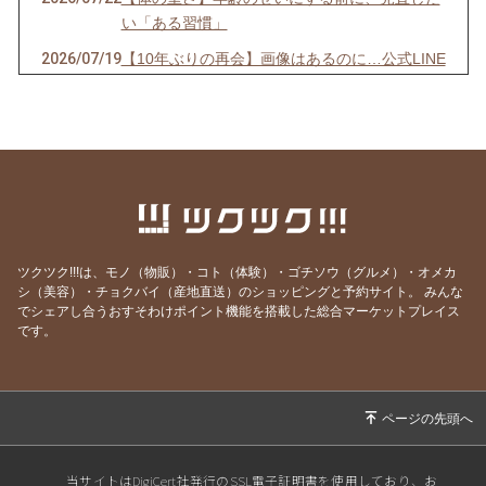
い「ある習慣」
2026/07/19
【10年ぶりの再会】画像はあるのに…公式LINE
が「ストップ」していませんか？
2026/07/13
【先着10名限定】1回で驚きの立体小顔へ！
「美首・整顔」オンラインモニター募集開始！
2026/07/07
【7/7 7:7】いくつになっても新しい夢を追いか
け、軽やかに挑戦し続ける秘訣
2026/06/29
【映画】誰もが知る「あの人」の映画で、震え
るほど心が動いた理由
ツクツク!!!は、モノ（物販）・コト（体験）・ゴチソウ（グルメ）・オメカ
シ（美容）・チョクバイ（産地直送）のショッピングと予約サイト。
みんな
2026/06/15
【激痛】1週間前から膝裏が痛くて深くしゃが
でシェアし合うおすそわけポイント機能を搭載した総合マーケットプレイス
めない…その場で正座ができるようになった理
です。
由
2026/06/01
動いたから出会えた・出会いに感謝
2026/05/12
人生で一番、心が震えた3時間。
2026/04/30
【実録】「なんだかスッキリしない」数年間か
当サイトはDigiCert社発行のSSL電子証明書を使用しており、お
ら、一瞬で元に戻る秘訣