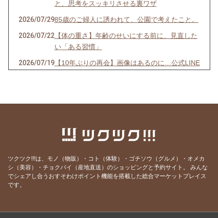
と、思考をスッキリさせる裏ワザ
2026/07/29
85歳のご婦人に誘われて、公園で考えたこと。
2026/07/22
【体の重さ】年齢のせいにする前に、見直した
い「ある習慣」
2026/07/19
【10年ぶりの再会】画像はあるのに…公式LINE
が「ストップ」していませんか？
2026/07/13
【先着10名限定】1回で驚きの立体小顔へ！
「美首・整顔」オンラインモニター募集開始！
2026/07/07
【7/7 7:7】いくつになっても新しい夢を追いか
け、軽やかに挑戦し続ける秘訣
2026/06/29
【映画】誰もが知る「あの人」の映画で、震え
るほど心が動いた理由
ツクツク!!!は、モノ（物販）・コト（体験）・ゴチソウ（グルメ）・オメカ
シ（美容）・チョクバイ（産地直送）のショッピングと予約サイト。
みんな
2026/06/15
【激痛】1週間前から膝裏が痛くて深くしゃが
でシェアし合うおすそわけポイント機能を搭載した総合マーケットプレイス
めない…その場で正座ができるようになった理
です。
由
2026/06/01
動いたから出会えた・出会いに感謝