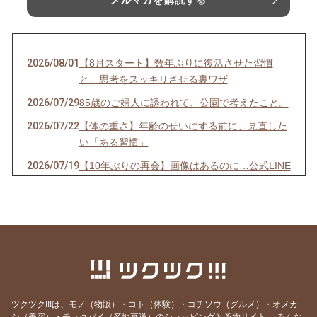
メルマガを購読する
2026/08/01
【8月スタート】数年ぶりに復活させた習慣
と、思考をスッキリさせる裏ワザ
2026/07/29
85歳のご婦人に誘われて、公園で考えたこと。
2026/07/22
【体の重さ】年齢のせいにする前に、見直した
い「ある習慣」
2026/07/19
【10年ぶりの再会】画像はあるのに…公式LINE
が「ストップ」していませんか？
2026/07/13
【先着10名限定】1回で驚きの立体小顔へ！
「美首・整顔」オンラインモニター募集開始！
2026/07/07
【7/7 7:7】いくつになっても新しい夢を追いか
け、軽やかに挑戦し続ける秘訣
2026/06/29
【映画】誰もが知る「あの人」の映画で、震え
るほど心が動いた理由
ツクツク!!!は、モノ（物販）・コト（体験）・ゴチソウ（グルメ）・オメカ