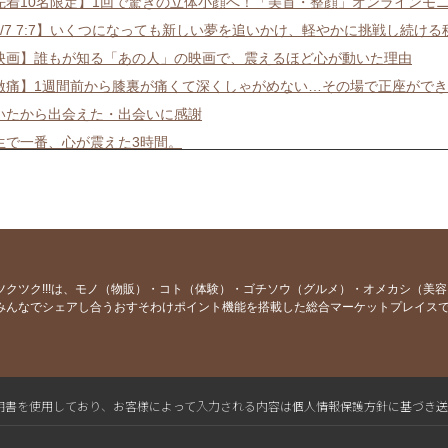
先着10名限定】1回で驚きの立体小顔へ！「美首・整顔」オンラインモ
7/7 7:7】いくつになっても新しい夢を追いかけ、軽やかに挑戦し続ける
映画】誰もが知る「あの人」の映画で、震えるほど心が動いた理由
激痛】1週間前から膝裏が痛くて深くしゃがめない…その場で正座がで
いたから出会えた・出会いに感謝
生で一番、心が震えた3時間。
実録】「なんだかスッキリしない」数年間から、一瞬で元に戻る秘訣
反省】4年も通ってくださっているのに、お伝えしていませんでした…
盲点】ほうれい線の原因は「背中」にあり？鏡で見えない場所の秘密
格は使わなくてもいい。でも、あの「必死な時間」が、一人の女性のお
援したい気持ちは、ちゃんと届くんですね
ツクツク!!!は、モノ（物販）・コト（体験）・ゴチソウ（グルメ）・オメカシ（美
みんなでシェアし合うおすそわけポイント機能を搭載した総合マーケットプレイス
どい浮腫と頭痛…ディズニーランドで泣きたかった30代の私
急遽来日】万博で感動したあの歌声が仙台へ
28年ぶりの挑戦】面接を受けて気づいたこと
6年目の東京レッスンと、変わり続ける体のこと！
L電子証明書を使用しており、お客様によって入力される内容は個人情報保護方針に基づき
自信がない」と感じた時こそ、人生は次のステージに進んでいる！！