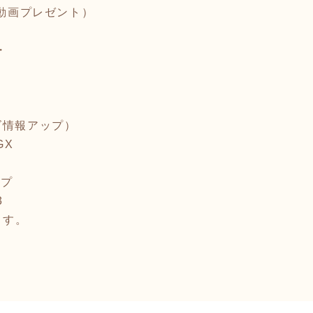
（動画プレゼント）
3
・
ズ情報アップ）
ZGX
ップ
3
ます。