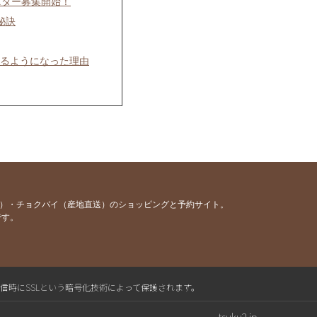
ニター募集開始！
秘訣
きるようになった理由
役に立てました。
容）・チョクバイ（産地直送）のショッピングと予約サイト。
です。
送信時にSSLという暗号化技術によって保護されます。
tsuku2.jp