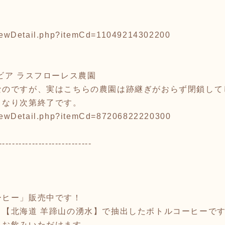
/viewDetail.php?itemCd=11049214302200
ビア ラスフローレス農園
なのですが、実はこちらの農園は跡継ぎがおらず閉鎖して
くなり次第終了です。
/viewDetail.php?itemCd=87206822220300
----------------------------
ーヒー」販売中です！
、【北海道 羊蹄山の湧水】で抽出したボトルコーヒーで
まお飲みいただけます。