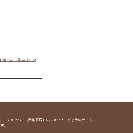
er大百笑→aunty
です
容）・チョクバイ（産地直送）のショッピングと予約サイト。
です。