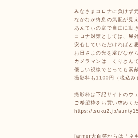
みなさまコロナに負けず
なかなか終息の気配が見え
あんてぃの庭で自由に動
コロナ対策としては、屋
安心していただければと
お日さまの光を浴びなが
カメラマンは「くりきんで
優しい視線でとっても素
撮影料も1100円（税込み
撮影枠は下記サイトのウ
ご希望枠をお買い求めくだ
https://tsuku2.jp/aunty1
farmer大百笑からは