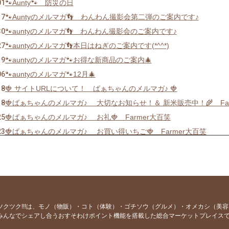
01
🐾Aunty🐾 防災の日
17
🐾Auntyのメルマガ👣 わんわん撮影会第二弾のご案内です♪
30
🐾auntyのメルマガ👣 わんわん撮影会のご案内です♪
27
🐾auntyのメルマガ👣本日はねぎのご案内です(*^^*)
19
🐾auntyのメルマガ🐾お得な新商品のご案内🎄
06
🐾auntyのメルマガ🐾12月🎄
18
🍓 サイトURLについて！ ばぁちゃんのメルマガ♪ 🍓
18
🍓ばぁちゃんのメルマガ♪ 大切なお知らせ！＆ 新米販売中！🌾 Farm
25
🍓ばぁちゃんのメルマガ♪ お礼🍓 Farmer大百笑
23
🍓ばぁちゃんのメルマガ♪ お買い得いちご🍓 Farmer大百笑
20
🍓ばぁちゃんのメルマガ♪ いちご狩りについて…🍓 Farmer大百笑
15
🍓ばぁちゃんのメルマガ！お得なお知らせです！🍓 Farmer大百笑
02
🍓ばぁちゃんのメルマガ！（迎春）🍓 Farmer大百笑です
27
🍓ばぁちゃんのメルマガ！（３）🍓 Farmer大百笑です
23
🍓ばぁちゃんのメルマガ！（２）🍓 Farmer大百笑です(^^♪
ツクツク!!!は、モノ（物販）・コト（体験）・ゴチソウ（グルメ）・オメカシ（美
みんなでシェアし合うおすそわけポイント機能を搭載した総合マーケットプレイス
27
🍓ばぁちゃんのメルマガ！初投稿🍓 Farmer大百笑です！