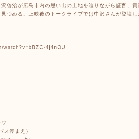
中沢啓治が広島市内の思い出の土地を辿りながら証言、貴
を見つめる。上映後のトークライブでは中沢さんが登壇し
om/watch?v=bBZC-4j4nOU
ナワ
屋バス停まえ）