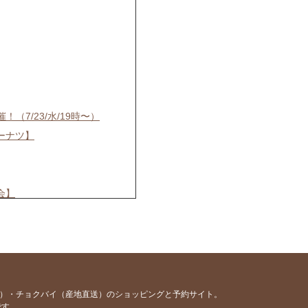
7/23/水/19時〜）
ーナツ】
会】
3日（日）19:00~
乾杯しよう♡
♡
容）・チョクバイ（産地直送）のショッピングと予約サイト。
です。