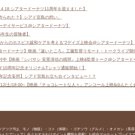
6.4.18.シアタードーナツ11周年を迎えました】
作られた？】シアド宮島の想い。
ーデイサービス@シアタードーナツ】
5年生の冒険者】
れからのホスピス緩和ケアを考える”2デイズ上映会@シアタードーナツ】
タードーナツ】映画『遠いところ』工藤監督リモート・トークライブ開催！（
付中【映画『シバサシ 安里清信の残照』上映&監督トーク@シアタード
ド10周年記念オリジナルTシャツ通販開始！】
周年記念妄想】シアド宮島お立ち台インタビュー！？
/4/12/土/18:00~【映画『チョコレートな人々』アンコール上映&ゆんたく
す♡シアドの作り方。100名限定【館長・宮島がリモートトーク開催】2月2
タードーナツ10周年記念お楽しみ企画】館長・宮島がリモートトーク＆
切間近！9/30まで【シアド新作Tシャツ限定販売】
ド新作限定Tシャツ】9/30で注文締め切りです！+お得なオマケ情報あり
ド新作Tシャツ限定販売開始！（※受注発注）】
ツクツク!!!は、モノ（物販）・コト（体験）・ゴチソウ（グルメ）・オメカシ（美
みんなでシェアし合うおすそわけポイント機能を搭載した総合マーケットプレイス