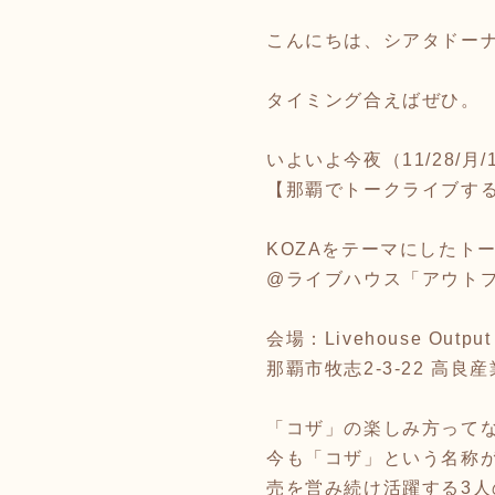
こんにちは、シアタドー
タイミング合えばぜひ。
いよいよ今夜（11/28/月/1
【那覇でトークライブす
KOZAをテーマにしたト
@ライブハウス「アウト
会場：Livehouse Output
那覇市牧志2-3-22 高良産
「コザ」の楽しみ方って
今も「コザ」という名称
売を営み続け活躍する3人