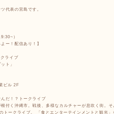
ナツ代表の宮島です。
9:30~）
るよー！配信あり！】
ークライブ
プット」
業ビル 2F
なんだ！？トークライブ
が根付く沖縄市。戦後、多様なカルチャーが息吹く街。そ
のトークライブ。 「食とエンターテインメントと観光