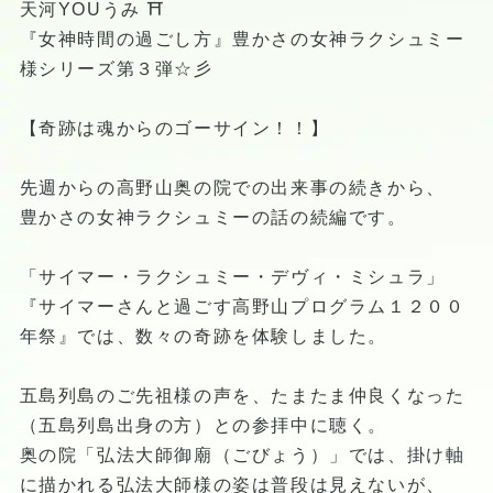
天河YOUうみ ⛩
『女神時間の過ごし方』豊かさの女神ラクシュミー
様シリーズ第３弾☆彡
【奇跡は魂からのゴーサイン！！】
先週からの高野山奥の院での出来事の続きから、
豊かさの女神ラクシュミーの話の続編です。
「サイマー・ラクシュミー・デヴィ・ミシュラ」
『サイマーさんと過ごす高野山プログラム１２００
年祭』では、数々の奇跡を体験しました。
五島列島のご先祖様の声を、たまたま仲良くなった
（五島列島出身の方）との参拝中に聴く。
奥の院「弘法大師御廟（ごびょう）」では、掛け軸
に描かれる弘法大師様の姿は普段は見えないが、