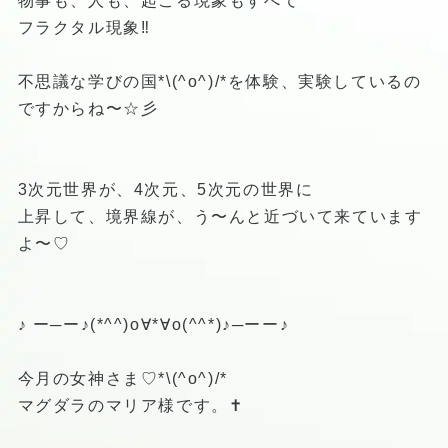
物事も、人も、起こる現象もすべて
フラクタル現象‼️
不思議な学びの国*\(^o^)/*を体験、実験しているの
ですからね〜☆彡
3次元世界が、4次元、5次元の世界に
上昇して、境界線が、う〜んと近づいて来ています
よ〜♡
♪ ー─ー♪(*^^)o∀*∀o(^^*)♪─ーー♪
今月の女神さま♡*\(^o^)/*
マグダラのマリア様です。✝️