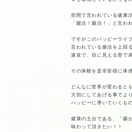
世間で言われている健康
「腸活！腸活！」と言わ
ですがこのパッピーライ
言われている腸活を上回
速攻で、目に見える形で
その体験を是非皆様に体
どんなに世界が変わると
大切にしてあげる事でよ
ハッピーに導いていくも
健康の土台である、「腸
味わって頂きたい！！