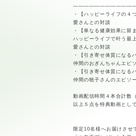
―――――――――――
・【ハッピーライフの４
愛さんとの対談
・【単なる健康効果に留
ハッピーライフで叶う最
愛さんとの対談
・【引き寄せ体質になる
仲間のおぎんちゃんエピ
・【引き寄せ体質になる
仲間の晄子さんのエピソ
動画配信時間４本合計数（6
以上５点を特典動画とし
限定10名様へお届けさせ