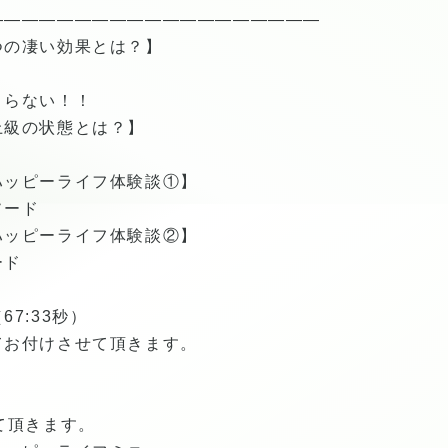
―――――――――――――――――――
つの凄い効果とは？】
まらない！！
上級の状態とは？】
ハッピーライフ体験談①】
ソード
ハッピーライフ体験談②】
ード
7:33秒）
てお付けさせて頂きます。
て頂きます。