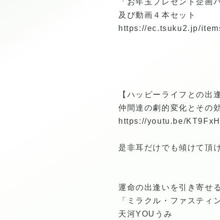
「お年玉プレゼント企画
及び動画４本セット
https://ec.tsuku2.jp/i
【ハッピーライフとの出
仲間達の劇的変化とその効
https://youtu.be/KT9Fx
是非耳だけでも傾けて頂
運命の出逢いを引き寄せ
「ミラクル・ファスティ
天河YOUうみ