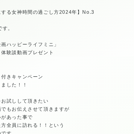
る女神時間の過ごし方2024年】No.3
です。
企画ハッピーライフミニ」
・体験談動画プレゼント
ト付きキャンペーン
きました！！
をお試しして頂きたい
画でもお伝えさせて頂きますが
いがあった事で
た方全員に訪れる！！という
のです。