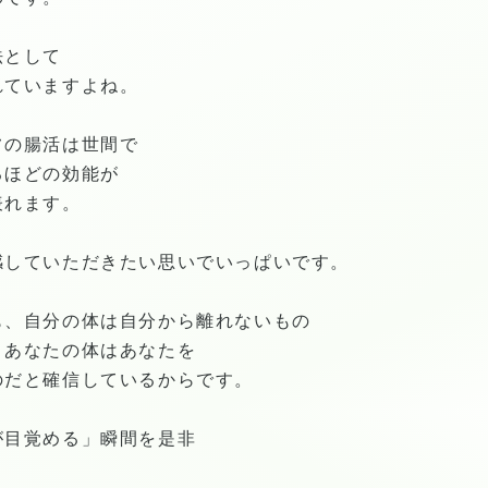
法として
れていますよね。
フの腸活は世間で
るほどの効能が
表れます。
感していただきたい思いでいっぱいです。
も、自分の体は自分から離れないもの
りあなたの体はあなたを
のだと確信しているからです。
が目覚める」瞬間を是非