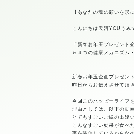
【あなたの魂の願いを形にす
こんにちは天河YOUうみ
「新春お年玉プレゼント
＆４つの健康メカニズム
新春お年玉企画プレゼン
昨日からお伝えさせて頂
今回このハッピーライフ
理由としては、以下の動
とてもすごいご縁の出逢
こんなすごい効果が食べ
事を確信しているからな