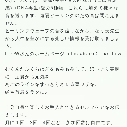
0分クラスでは、金銭•幸福•個人的魅力（自己肯定
感）•DNA再生•愛の5種類。これらに加えて様々な
音を送ります、遠隔ヒーリングのため音は聞こえま
せん。
ヒーリングウェーブの音を流しながら、なり実先生
から人生を豊かにする楽しい情報を受け取りましょ
う。
FLOWさんのホームページ
https://tsuku2.jp/n-flow
むくんだふくらはぎをもみもみして、ほっそり美脚
に！足裏から元気を！
あごのラインをすっきりさせる裏ワザを。
頭や首肩をラクに♪
自分自身で楽しくお手入れできるセルフケアをお伝
えします。
月に１回、2回、4回など、参加回数は自由です。