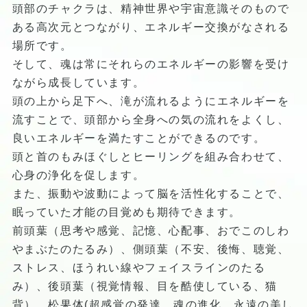
頭部のチャクラは、精神世界や宇宙意識そのもので
ある高次元とつながり、エネルギー交換がなされる
場所です。
そして、魂は常にそれらのエネルギーの影響を受け
ながら成長しています。
頭の上から足下へ、滝が流れるようにエネルギーを
流すことで、頭部から全身への気の流れをよくし、
良いエネルギーを満たすことができるのです。
頭と首のもみほぐしとヒーリングを組み合わせて、
心身の浄化を促します。
また、振動や波動によって脳を活性化することで、
眠っていた才能の目覚めも期待できます。
前頭葉（思考や感覚、記憶、心配事、おでこのしわ
やまぶたのたるみ）、側頭葉（不安、後悔、聴覚、
ストレス、ほうれい線やフェイスラインのたる
み）、後頭葉（視覚情報、目を酷使している、猫
背）、松果体(超感覚の発達、魂の進化、永遠の美し