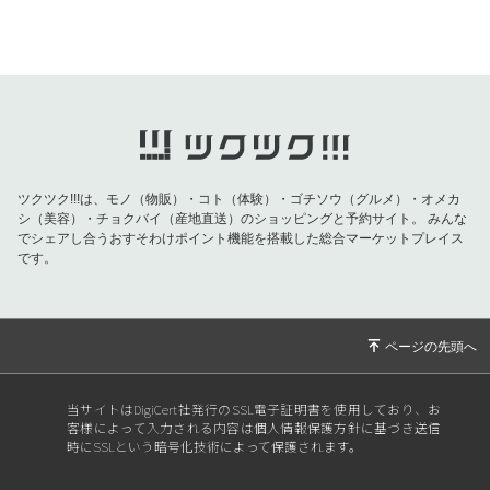
2022/08/15
リンパさらさらサララメルマガ通信8月号／夏
バテ解消！頭爽快！
2022/03/16
リンパさらさらサララメルマガ通信3月号／深
呼吸でリフレッシュ♪
2021/11/04
リンパさらさらサララメルマガ通信11月4日号
／ふくらはぎのむくみすっきり＆小顔に♪ビュ
ーティージム
ツクツク!!!は、モノ（物販）・コト（体験）・ゴチソウ（グルメ）・オメカ
2021/10/19
リンパさらさらSALALAメルマガ通信10月19日
シ（美容）・チョクバイ（産地直送）のショッピングと予約サイト。
みんな
でシェアし合うおすそわけポイント機能を搭載した総合マーケットプレイス
号／セルフケアオンライン講座10月は無料です
です。
♪
2021/10/07
サララメルマガ通信10月号/オンラインビュー
ティージムをスタートします。
2021/05/03
リンパさらさら元気とキレイをサポートサララ
メルマガ通信／6月からはスクール＆ヘッドヒ
当サイトはDigiCert社発行のSSL電子証明書を使用しており、お
ーリングサロンへ
客様によって入力される内容は個人情報保護方針に基づき送信
時にSSLという暗号化技術によって保護されます。
2021/04/09
リンパさらさら元気とキレイをサポートサララ
メルマガ通信／サララ・オンラインサロンへ