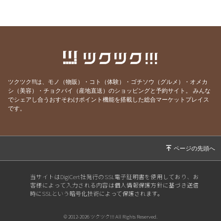
2026/01/01
謹賀新年
2025/12/01
リライからのお知らせ
2025/11/01
リライからのお知らせ
2025/10/01
リライからのお知らせ
2025/08/31
リライからのお知らせ
ツクツク!!!は、モノ（物販）・コト（体験）・ゴチソウ（グルメ）・オメカ
シ（美容）・チョクバイ（産地直送）のショッピングと予約サイト。
みんな
2025/08/02
リライからのお知らせ
でシェアし合うおすそわけポイント機能を搭載した総合マーケットプレイス
2025/07/02
リライからのお知らせ
です。
2025/06/02
リライからのお知らせ
2025/05/02
リライからのお知らせ
2025/04/02
リライからのお知らせ
2025/03/01
リライからのお知らせ
当サイトはDigiCert社発行のSSL電子証明書を使用しており、お
客様によって入力される内容は個人情報保護方針に基づき送信
2025/02/01
リライからのお知らせ
時にSSLという暗号化技術によって保護されます。
2025/01/02
新年明けましておめでとうございます。
© 2012-2026 ツクツク!!! All Rights Reserved.