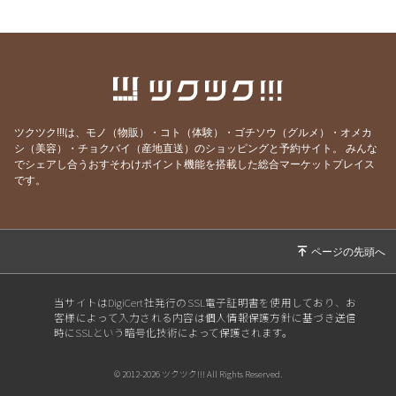
2026/01/01
謹賀新年
2025/12/01
リライからのお知らせ
2025/11/01
リライからのお知らせ
2025/10/01
リライからのお知らせ
2025/08/31
リライからのお知らせ
ツクツク!!!は、モノ（物販）・コト（体験）・ゴチソウ（グルメ）・オメカ
シ（美容）・チョクバイ（産地直送）のショッピングと予約サイト。
みんな
2025/08/02
リライからのお知らせ
でシェアし合うおすそわけポイント機能を搭載した総合マーケットプレイス
2025/07/02
リライからのお知らせ
です。
2025/06/02
リライからのお知らせ
2025/05/02
リライからのお知らせ
2025/04/02
リライからのお知らせ
2025/03/01
リライからのお知らせ
当サイトはDigiCert社発行のSSL電子証明書を使用しており、お
客様によって入力される内容は個人情報保護方針に基づき送信
2025/02/01
リライからのお知らせ
時にSSLという暗号化技術によって保護されます。
2025/01/02
新年明けましておめでとうございます。
© 2012-2026 ツクツク!!! All Rights Reserved.
2024/12/02
年末年始のお知らせ