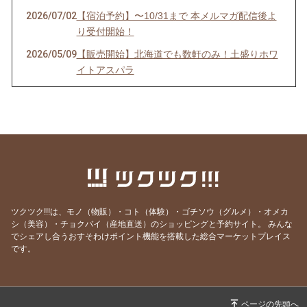
2026/07/02
【宿泊予約】〜10/31まで 本メルマガ配信後よ
り受付開始！
2026/05/09
【販売開始】北海道でも数軒のみ！土盛りホワ
イトアスパラ
2026/02/15
【宿泊予約】2026シーズン受付開始！
2026/01/16
【期間限定・1月】ビーガン焼き菓子＆パンセ
ット
2025/12/26
【仕事納め後に】家族の一年を労わる、からだ
想いのふるさと納税
2025/12/20
【年末限定】定番コンフィチュール＆ピクルス
を特別価格で
ツクツク!!!は、モノ（物販）・コト（体験）・ゴチソウ（グルメ）・オメカ
シ（美容）・チョクバイ（産地直送）のショッピングと予約サイト。
みんな
2025/12/13
【再案内】冷凍惣菜、年内発送まだ間に合いま
でシェアし合うおすそわけポイント機能を搭載した総合マーケットプレイス
す
です。
2025/11/30
【四毒抜き・vegan】冷凍カレー・ボロネーゼ
販売開始