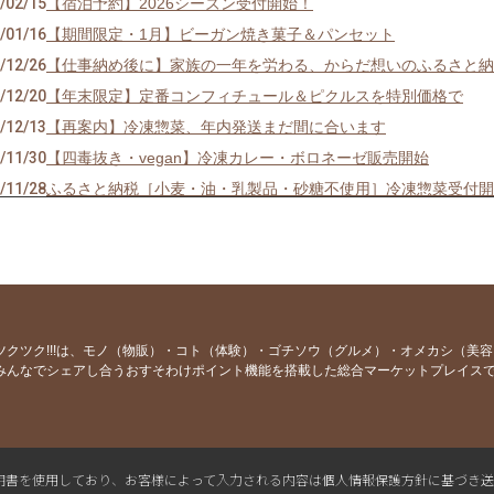
/02/15
【宿泊予約】2026シーズン受付開始！
/01/16
【期間限定・1月】ビーガン焼き菓子＆パンセット
/12/26
【仕事納め後に】家族の一年を労わる、からだ想いのふるさと納
/12/20
【年末限定】定番コンフィチュール＆ピクルスを特別価格で
/12/13
【再案内】冷凍惣菜、年内発送まだ間に合います
/11/30
【四毒抜き・vegan】冷凍カレー・ボロネーゼ販売開始
/11/28
ふるさと納税［小麦・油・乳製品・砂糖不使用］冷凍惣菜受付開
/11/06
オンラインショップ発送不可期間のお知らせ 【erba stella】
/10/03
【販売開始】オーガニックじゃがいも ４品種セット
/09/15
【販売開始】スーパーオーガニックトマトセット 1kg
/09/06
【ふるさと納税ポイント還元が全面的に廃止】エルバステラの返
/08/25
【数量限定入荷】プレミアムトマトジュース
ツクツク!!!は、モノ（物販）・コト（体験）・ゴチソウ（グルメ）・オメカシ（美
みんなでシェアし合うおすそわけポイント機能を搭載した総合マーケットプレイス
/08/17
【最終案内】オーガニックとうもろこし10本セット
/07/30
【価格改定前の最終価格】オーガニック洗剤セット
/07/25
【予約販売開始】オーガニックとうもろこし10本セット
/06/08
【宿泊予約】〜11/8まで 本メルマガ配信後より受付開始！
L電子証明書を使用しており、お客様によって入力される内容は個人情報保護方針に基づき