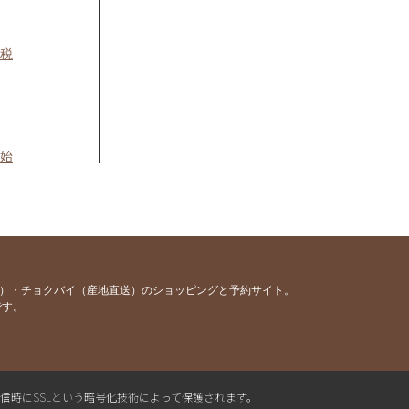
税
始
礼品
容）・チョクバイ（産地直送）のショッピングと予約サイト。
です。
送信時にSSLという暗号化技術によって保護されます。