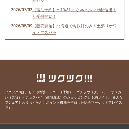
本セット
2026/07/02
【宿泊予約】〜10/31まで 本メルマガ配信後よ
り受付開始！
2026/05/09
【販売開始】北海道でも数軒のみ！土盛りホワ
イトアスパラ
2026/02/15
【宿泊予約】2026シーズン受付開始！
2026/01/16
【期間限定・1月】ビーガン焼き菓子＆パンセ
ット
2025/12/26
【仕事納め後に】家族の一年を労わる、からだ
想いのふるさと納税
2025/12/20
【年末限定】定番コンフィチュール＆ピクルス
を特別価格で
ツクツク!!!は、モノ（物販）・コト（体験）・ゴチソウ（グルメ）・オメカ
シ（美容）・チョクバイ（産地直送）のショッピングと予約サイト。
みんな
2025/12/13
【再案内】冷凍惣菜、年内発送まだ間に合いま
でシェアし合うおすそわけポイント機能を搭載した総合マーケットプレイス
す
です。
2025/11/30
【四毒抜き・vegan】冷凍カレー・ボロネーゼ
販売開始