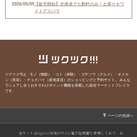
2026/05/09
【販売開始】北海道でも数軒のみ！土盛りホワ
イトアスパラ
2026/02/15
【宿泊予約】2026シーズン受付開始！
2026/01/16
【期間限定・1月】ビーガン焼き菓子＆パンセ
ット
2025/12/26
【仕事納め後に】家族の一年を労わる、からだ
想いのふるさと納税
2025/12/20
【年末限定】定番コンフィチュール＆ピクルス
を特別価格で
ツクツク!!!は、モノ（物販）・コト（体験）・ゴチソウ（グルメ）・オメカ
シ（美容）・チョクバイ（産地直送）のショッピングと予約サイト。
みんな
2025/12/13
【再案内】冷凍惣菜、年内発送まだ間に合いま
でシェアし合うおすそわけポイント機能を搭載した総合マーケットプレイス
す
です。
2025/11/30
【四毒抜き・vegan】冷凍カレー・ボロネーゼ
販売開始
2025/11/28
ふるさと納税［小麦・油・乳製品・砂糖不使
用］冷凍惣菜受付開始
当サイトはDigiCert社発行のSSL電子証明書を使用しており、お
2025/11/06
オンラインショップ発送不可期間のお知らせ