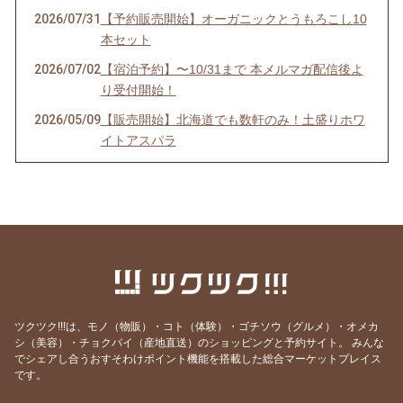
2026/07/31
【予約販売開始】オーガニックとうもろこし10
本セット
2026/07/02
【宿泊予約】〜10/31まで 本メルマガ配信後よ
り受付開始！
2026/05/09
【販売開始】北海道でも数軒のみ！土盛りホワ
イトアスパラ
2026/02/15
【宿泊予約】2026シーズン受付開始！
2026/01/16
【期間限定・1月】ビーガン焼き菓子＆パンセ
ット
2025/12/26
【仕事納め後に】家族の一年を労わる、からだ
想いのふるさと納税
2025/12/20
【年末限定】定番コンフィチュール＆ピクルス
を特別価格で
ツクツク!!!は、モノ（物販）・コト（体験）・ゴチソウ（グルメ）・オメカ
シ（美容）・チョクバイ（産地直送）のショッピングと予約サイト。
みんな
2025/12/13
【再案内】冷凍惣菜、年内発送まだ間に合いま
でシェアし合うおすそわけポイント機能を搭載した総合マーケットプレイス
す
です。
2025/11/30
【四毒抜き・vegan】冷凍カレー・ボロネーゼ