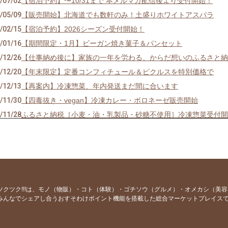
/07/02
【宿泊予約】〜10/31まで 本メルマガ配信後より受付開始！
/05/09
【販売開始】北海道でも数軒のみ！土盛りホワイトアスパラ
/02/15
【宿泊予約】2026シーズン受付開始！
/01/16
【期間限定・1月】ビーガン焼き菓子＆パンセット
/12/26
【仕事納め後に】家族の一年を労わる、からだ想いのふるさと納
/12/20
【年末限定】定番コンフィチュール＆ピクルスを特別価格で
/12/13
【再案内】冷凍惣菜、年内発送まだ間に合います
/11/30
【四毒抜き・vegan】冷凍カレー・ボロネーゼ販売開始
/11/28
ふるさと納税［小麦・油・乳製品・砂糖不使用］冷凍惣菜受付開
/11/06
オンラインショップ発送不可期間のお知らせ 【erba stella】
/10/03
【販売開始】オーガニックじゃがいも ４品種セット
/09/15
【販売開始】スーパーオーガニックトマトセット 1kg
/09/06
【ふるさと納税ポイント還元が全面的に廃止】エルバステラの返
/08/25
【数量限定入荷】プレミアムトマトジュース
ツクツク!!!は、モノ（物販）・コト（体験）・ゴチソウ（グルメ）・オメカシ（美
みんなでシェアし合うおすそわけポイント機能を搭載した総合マーケットプレイス
/08/17
【最終案内】オーガニックとうもろこし10本セット
/07/30
【価格改定前の最終価格】オーガニック洗剤セット