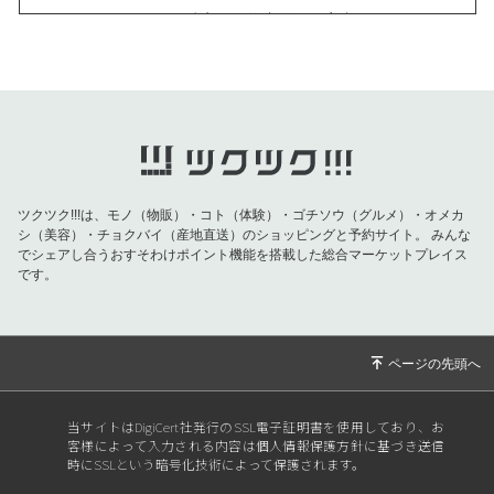
2026/07/01
おきなわ晴家より物産展のご案内
2026/07/01
おきなわ晴家より物産展のご案内
2026/07/01
おきなわ晴家より物産展のご案内
2026/07/01
おきなわ晴家より物産展のご案内
2026/06/26
おきなわ晴家よりイベントのご案内
2026/06/09
【父の日特集】お父さんの健康を願う特別な贈
ツクツク!!!は、モノ（物販）・コト（体験）・ゴチソウ（グルメ）・オメカ
り物！対象商品が10％OFF！
シ（美容）・チョクバイ（産地直送）のショッピングと予約サイト。
みんな
でシェアし合うおすそわけポイント機能を搭載した総合マーケットプレイス
2026/06/04
【重要】おきなわ晴家より黒糖バラエティ 終売
です。
のお知らせ
2026/05/20
【5月の紫外線は真夏並み！！今すぐ始める
「肌と海を守る」UVケア】
2026/04/29
おきなわ晴家より物産展のご案内
2026/04/29
おきなわ晴家より物産展のご案内
当サイトはDigiCert社発行のSSL電子証明書を使用しており、お
客様によって入力される内容は個人情報保護方針に基づき送信
2026/04/24
おきなわ晴家より物産展のご案内
時にSSLという暗号化技術によって保護されます。