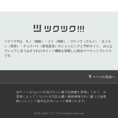
2026/07/01
おきなわ晴家より物産展のご案内
2026/07/01
おきなわ晴家より物産展のご案内
2026/07/01
おきなわ晴家より物産展のご案内
2026/06/26
おきなわ晴家よりイベントのご案内
2026/06/09
【父の日特集】お父さんの健康を願う特別な贈
ツクツク!!!は、モノ（物販）・コト（体験）・ゴチソウ（グルメ）・オメカ
り物！対象商品が10％OFF！
シ（美容）・チョクバイ（産地直送）のショッピングと予約サイト。
みんな
でシェアし合うおすそわけポイント機能を搭載した総合マーケットプレイス
2026/06/04
【重要】おきなわ晴家より黒糖バラエティ 終売
です。
のお知らせ
2026/05/20
【5月の紫外線は真夏並み！！今すぐ始める
「肌と海を守る」UVケア】
2026/04/29
おきなわ晴家より物産展のご案内
2026/04/29
おきなわ晴家より物産展のご案内
当サイトはDigiCert社発行のSSL電子証明書を使用しており、お
客様によって入力される内容は個人情報保護方針に基づき送信
2026/04/24
おきなわ晴家より物産展のご案内
時にSSLという暗号化技術によって保護されます。
2026/04/06
【あと60分】沖縄の方は事務所受取で送料無
© 2012-2026 ツクツク!!! All Rights Reserved.
料！4月分ラストチャンス〜5月分注文受付開始