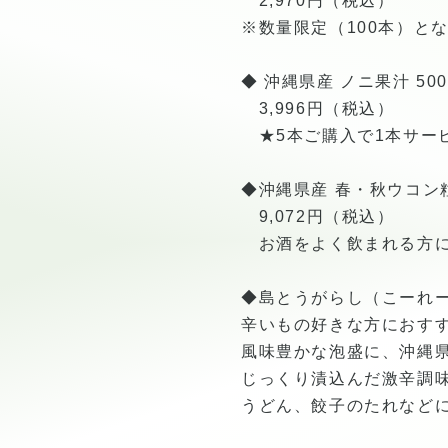
2,970円（税込）
※数量限定（100本）と
◆ 沖縄県産 ノニ果汁 500
3,996円（税込）
★5本ご購入で1本サー
◆沖縄県産 春・秋ウコン粒（
9,072円（税込）
お酒をよく飲まれる方に
◆島とうがらし（こーれ
辛いもの好きな方におす
風味豊かな泡盛に、沖縄
じっくり漬込んだ激辛調
うどん、餃子のたれなどに