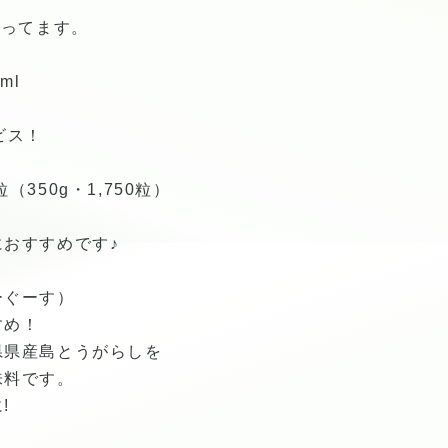
なってます。
ml
ビス！
350g・1,750粒）
おすすめです♪
ーぐーす）
すめ！
県県産島とうがらしを
味料です。
!