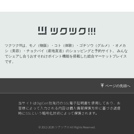
2026/07/01
おきなわ晴家より物産展のご案内
2026/07/01
おきなわ晴家より物産展のご案内
2026/07/01
おきなわ晴家より物産展のご案内
2026/06/26
おきなわ晴家よりイベントのご案内
2026/06/09
【父の日特集】お父さんの健康を願う特別な贈
ツクツク!!!は、モノ（物販）・コト（体験）・ゴチソウ（グルメ）・オメカ
り物！対象商品が10％OFF！
シ（美容）・チョクバイ（産地直送）のショッピングと予約サイト。
みんな
でシェアし合うおすそわけポイント機能を搭載した総合マーケットプレイス
2026/06/04
【重要】おきなわ晴家より黒糖バラエティ 終売
です。
のお知らせ
2026/05/20
【5月の紫外線は真夏並み！！今すぐ始める
「肌と海を守る」UVケア】
2026/04/29
おきなわ晴家より物産展のご案内
2026/04/29
おきなわ晴家より物産展のご案内
当サイトはDigiCert社発行のSSL電子証明書を使用しており、お
客様によって入力される内容は個人情報保護方針に基づき送信
2026/04/24
おきなわ晴家より物産展のご案内
時にSSLという暗号化技術によって保護されます。
2026/04/06
【あと60分】沖縄の方は事務所受取で送料無
© 2012-2026 ツクツク!!! All Rights Reserved.
料！4月分ラストチャンス〜5月分注文受付開始