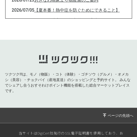
2026/07/23
おきなわ晴家より物産展のご案内
2026/07/05
【夏本番！熱中症を防ぐためにできること】
2026/07/01
おきなわ晴家より物産展のご案内
2026/07/01
おきなわ晴家より物産展のご案内
2026/07/01
おきなわ晴家より物産展のご案内
2026/07/01
おきなわ晴家より物産展のご案内
2026/06/26
おきなわ晴家よりイベントのご案内
2026/06/09
【父の日特集】お父さんの健康を願う特別な贈
ツクツク!!!は、モノ（物販）・コト（体験）・ゴチソウ（グルメ）・オメカ
り物！対象商品が10％OFF！
シ（美容）・チョクバイ（産地直送）のショッピングと予約サイト。
みんな
でシェアし合うおすそわけポイント機能を搭載した総合マーケットプレイス
2026/06/04
【重要】おきなわ晴家より黒糖バラエティ 終売
です。
のお知らせ
2026/05/20
【5月の紫外線は真夏並み！！今すぐ始める
「肌と海を守る」UVケア】
2026/04/29
おきなわ晴家より物産展のご案内
2026/04/29
おきなわ晴家より物産展のご案内
当サイトはDigiCert社発行のSSL電子証明書を使用しており、お