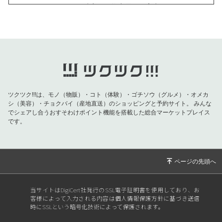
2026/07/01
おきなわ晴家より物産展のご案内
2026/07/01
おきなわ晴家より物産展のご案内
2026/07/01
おきなわ晴家より物産展のご案内
2026/07/01
おきなわ晴家より物産展のご案内
2026/06/26
おきなわ晴家よりイベントのご案内
2026/06/09
【父の日特集】お父さんの健康を願う特別な贈
ツクツク!!!は、モノ（物販）・コト（体験）・ゴチソウ（グルメ）・オメカ
り物！対象商品が10％OFF！
シ（美容）・チョクバイ（産地直送）のショッピングと予約サイト。
みんな
でシェアし合うおすそわけポイント機能を搭載した総合マーケットプレイス
2026/06/04
【重要】おきなわ晴家より黒糖バラエティ 終売
です。
のお知らせ
2026/05/20
【5月の紫外線は真夏並み！！今すぐ始める
「肌と海を守る」UVケア】
2026/04/29
おきなわ晴家より物産展のご案内
2026/04/29
おきなわ晴家より物産展のご案内
当サイトはDigiCert社発行のSSL電子証明書を使用しており、お
客様によって入力される内容は個人情報保護方針に基づき送信
2026/04/24
おきなわ晴家より物産展のご案内
時にSSLという暗号化技術によって保護されます。
2026/04/06
【あと60分】沖縄の方は事務所受取で送料無