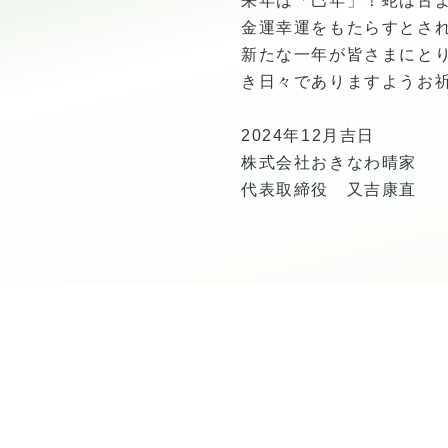
来年は「巳年」！蛇は古
金運幸運をもたらすとさ
新たな一年が皆さまにと
き日々でありますようお
2024年12月吉日
株式会社おきなわ晴家
代表取締役 又吉康直