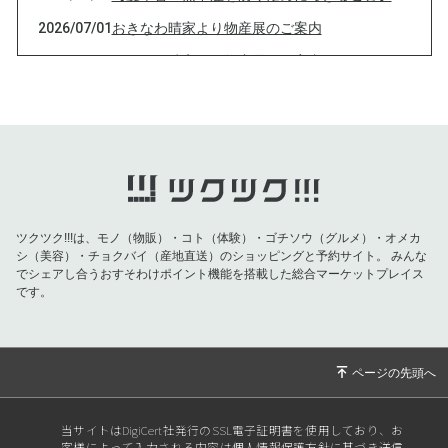
2026/07/01
おきなわ晴家より物産展のご案内
2026/07/01
おきなわ晴家より物産展のご案内
2026/07/01
おきなわ晴家より物産展のご案内
2026/07/01
おきなわ晴家より物産展のご案内
2026/06/26
おきなわ晴家よりイベントのご案内
2026/06/09
【父の日特集】お父さんの健康を願う特別な贈
り物！対象商品が10％OFF！
ツクツク!!!は、モノ（物販）・コト（体験）・ゴチソウ（グルメ）・オメカ
2026/06/04
【重要】おきなわ晴家より黒糖バラエティ 終売
シ（美容）・チョクバイ（産地直送）のショッピングと予約サイト。
みんな
のお知らせ
でシェアし合うおすそわけポイント機能を搭載した総合マーケットプレイス
です。
2026/05/20
【5月の紫外線は真夏並み！！今すぐ始める
「肌と海を守る」UVケア】
2026/04/29
おきなわ晴家より物産展のご案内
2026/04/29
おきなわ晴家より物産展のご案内
2026/04/24
おきなわ晴家より物産展のご案内
当サイトはDigiCert社発行のSSL電子証明書を使用しており、お
客様によって入力される内容は個人情報保護方針に基づき送信