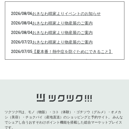
2026/08/06
おきなわ晴家よりイベントのお知らせ
2026/08/04
おきなわ晴家より物産展のご案内
2026/08/04
おきなわ晴家より物産展のご案内
2026/07/23
おきなわ晴家より物産展のご案内
2026/07/05
【夏本番！熱中症を防ぐためにできること】
2026/07/01
おきなわ晴家より物産展のご案内
2026/07/01
おきなわ晴家より物産展のご案内
2026/07/01
おきなわ晴家より物産展のご案内
2026/07/01
おきなわ晴家より物産展のご案内
2026/06/26
おきなわ晴家よりイベントのご案内
2026/06/09
【父の日特集】お父さんの健康を願う特別な贈
ツクツク!!!は、モノ（物販）・コト（体験）・ゴチソウ（グルメ）・オメカ
り物！対象商品が10％OFF！
シ（美容）・チョクバイ（産地直送）のショッピングと予約サイト。
みんな
でシェアし合うおすそわけポイント機能を搭載した総合マーケットプレイス
2026/06/04
【重要】おきなわ晴家より黒糖バラエティ 終売
です。