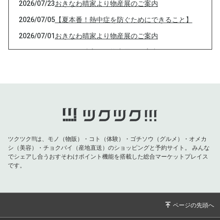
2026/07/23
おきなわ晴家より物産展のご案内
2026/07/05
【夏本番！熱中症を防ぐためにできること】
2026/07/01
おきなわ晴家より物産展のご案内
2026/07/01
おきなわ晴家より物産展のご案内
2026/07/01
おきなわ晴家より物産展のご案内
2026/07/01
おきなわ晴家より物産展のご案内
2026/06/26
おきなわ晴家よりイベントのご案内
2026/06/09
【父の日特集】お父さんの健康を願う特別な贈
り物！対象商品が10％OFF！
ツクツク!!!は、モノ（物販）・コト（体験）・ゴチソウ（グルメ）・オメカ
2026/06/04
【重要】おきなわ晴家より黒糖バラエティ 終売
シ（美容）・チョクバイ（産地直送）のショッピングと予約サイト。
みんな
のお知らせ
でシェアし合うおすそわけポイント機能を搭載した総合マーケットプレイス
です。
2026/05/20
【5月の紫外線は真夏並み！！今すぐ始める
「肌と海を守る」UVケア】
2026/04/29
おきなわ晴家より物産展のご案内
2026/04/29
おきなわ晴家より物産展のご案内