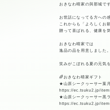
おきなわ晴家の與那城で
お世話になってる方への
これからも「よろしくお
贈って喜ばれる、健康を
おきなわ晴家では
逸品の品を用意しました
笑みがこぼれる夏の元気
🌈おきなわ晴家ギフト
★山原シークヮーサー葉月搾
https://ec.tsuku2.jp/i
★山原シークヮーサー黒ラベ
https://ec.tsuku2.jp/i