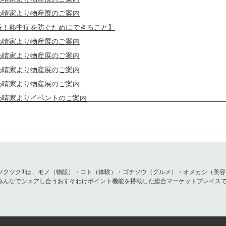
わ晴家より物産展のご案内
番！熱中症を防ぐためにできること】
わ晴家より物産展のご案内
わ晴家より物産展のご案内
わ晴家より物産展のご案内
わ晴家より物産展のご案内
わ晴家よりイベントのご案内
日特集】お父さんの健康を願う特別な贈り物！対象商品が10％OFF！
】おきなわ晴家より黒糖バラエティ 終売のお知らせ
の紫外線は真夏並み！！今すぐ始める「肌と海を守る」UVケア】
わ晴家より物産展のご案内
わ晴家より物産展のご案内
ツクツク!!!は、モノ（物販）・コト（体験）・ゴチソウ（グルメ）・オメカシ（美
みんなでシェアし合うおすそわけポイント機能を搭載した総合マーケットプレイス
わ晴家より物産展のご案内
60分】沖縄の方は事務所受取で送料無料！4月分ラストチャンス〜5月分
告知】本日正午締切！4月お届け分は残り4時間。沖縄県内の方は「手渡
】4月お届け分は4/6正午まで。究極の米粉パン、待望の「1本お試し」開