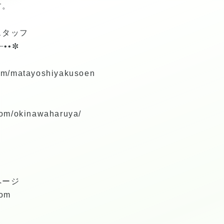
す。
スタッフ
┈••✼
com/matayoshiyakusoen
com/okinawaharuya/
ページ
com