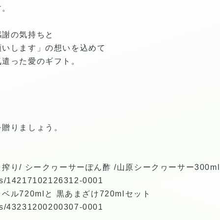
す。
感謝の気持ちと
願いします」の想いを込めて
気遣った愛のギフト。
。
を贈りましょう。
り/ シークヮーサーぽん酢 /山原シークヮーサー300m
tems/14217102126312-0001
ル720mlと 黒あまざけ720mlセット
tems/43231200200307-0001