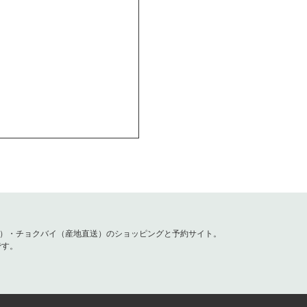
容）・チョクバイ（産地直送）のショッピングと予約サイト。
です。
注文受付開始
し」もOK！
始！