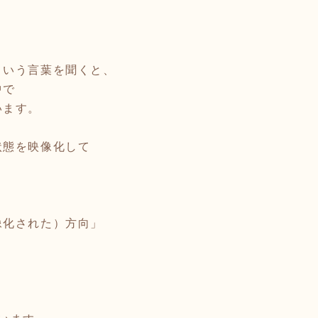
。
という言葉を聞くと、
中で
います。
状態を映像化して
像化された）方向」
、