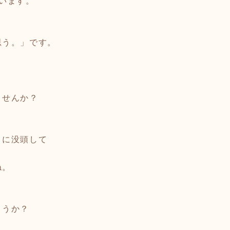
います。
思う。」です。
、
ませんか？
」に没頭して
ね。
ょうか？