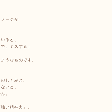
イメージが
。
ていると、
まで、ミスする」
るようなものです。
」のしくみと、
らないと、
せん。
「強い精神力」、