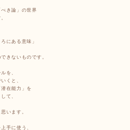
「べき論」の世界
す。
ころにある意味」
のできないものです。
ールを、
でいくと、
「潜在能力」を
として、
と思います。
を上手に使う、