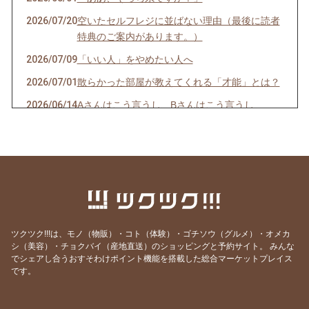
2026/07/20
空いたセルフレジに並ばない理由（最後に読者
特典のご案内があります。）
2026/07/09
「いい人」をやめたい人へ
2026/07/01
散らかった部屋が教えてくれる「才能」とは？
2026/06/14
Aさんはこう言うし、Bさんはこう言うし…
2026/06/08
一袋「5㎏」のお米は「何合」なの？
2026/05/24
正直、毎日の頑張りで疲れていませんか？
2026/05/19
人生の最後に後悔する11のこと（知り合いの看
護師さんの動画紹介です）
2026/05/18
GW明け明け1週間が過ぎました。やる気が出な
い本当の理由
ツクツク!!!は、モノ（物販）・コト（体験）・ゴチソウ（グルメ）・オメカ
シ（美容）・チョクバイ（産地直送）のショッピングと予約サイト。
みんな
2026/05/03
「すみません」が口グセになっていませんか？
でシェアし合うおすそわけポイント機能を搭載した総合マーケットプレイス
です。
2026/04/27
環境の変化では消えない、悩みの正体
2026/04/19
結局は、去年と同じだった？