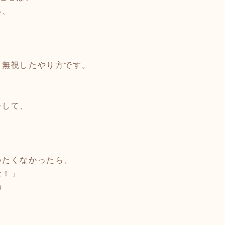
る、
く無視したやり方です。
をして、
」
。
いたくなかったら、
な！」
の