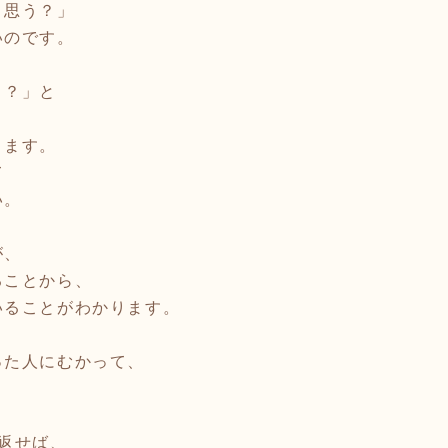
と思う？」
いのです。
！？」と
、
ります。
て
い。
が、
ることから、
いることがわかります。
った人にむかって、
返せば、