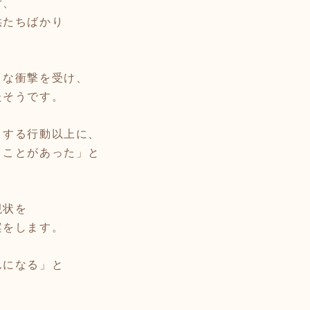
ず、
供たちばかり
きな衝撃を受け、
たそうです。
トする行動以上に、
きことがあった」と
現状を
案をします。
んになる」と