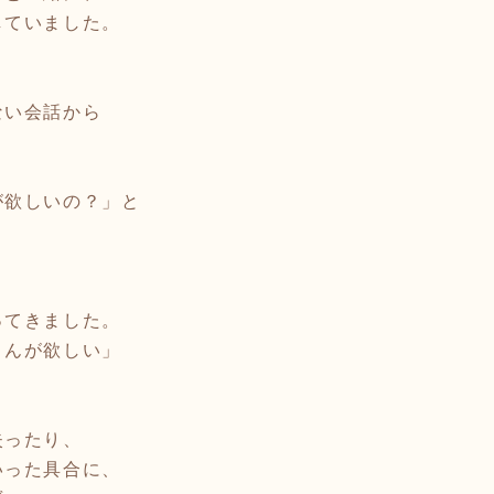
していました。
ない会話から
が欲しいの？」と
ってきました。
さんが欲しい」
失ったり、
いった具合に、