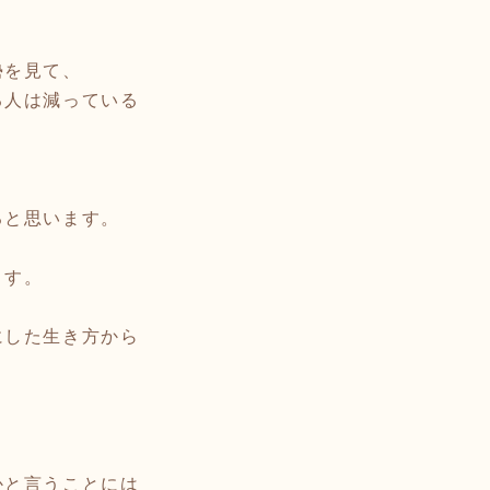
勢を見て、
る人は減っている
」
ると思います。
ます。
にした生き方から
、
かと言うことには