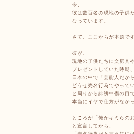
今、
彼は数百名の現地の子供
なっています。
さて、ここからが本題で
彼が、
現地の子供たちに文房具
プレゼントしていた時期
日本の中で「芸能人だか
どうせ売名行為でやって
と周りから誹謗中傷の目
本当にイヤで仕方がなか
ところが「俺がキミらの
と宣言してから、
「売名行為だと言う奴に