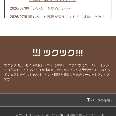
2026/07/09
「いい人」をやめたい人へ
2026/07/01
散らかった部屋が教えてくれる「才能」とは？
2026/06/14
Aさんはこう言うし、Bさんはこう言うし…
2026/06/08
一袋「5㎏」のお米は「何合」なの？
2026/05/24
正直、毎日の頑張りで疲れていませんか？
2026/05/19
人生の最後に後悔する11のこと（知り合いの看
護師さんの動画紹介です）
ツクツク!!!は、モノ（物販）・コト（体験）・ゴチソウ（グルメ）・オメカ
2026/05/18
GW明け明け1週間が過ぎました。やる気が出な
シ（美容）・チョクバイ（産地直送）のショッピングと予約サイト。
みんな
い本当の理由
でシェアし合うおすそわけポイント機能を搭載した総合マーケットプレイス
です。
2026/05/03
「すみません」が口グセになっていませんか？
2026/04/27
環境の変化では消えない、悩みの正体
2026/04/19
結局は、去年と同じだった？
2026/04/13
自分のことを好きになれない人へ
2026/04/05
3日坊主は怠慢だから・・・ではありません！
当サイトはDigiCert社発行のSSL電子証明書を使用しており、お