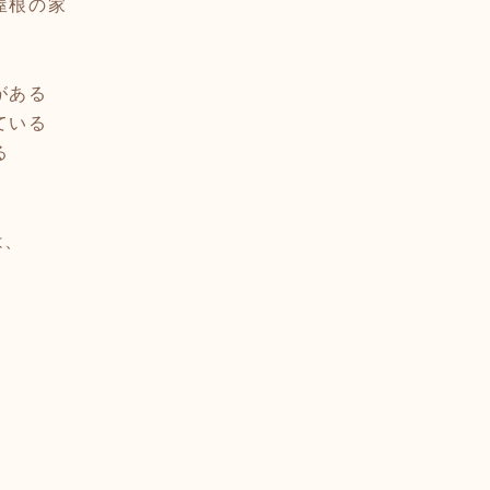
屋根の家
がある
ている
る
は、
。