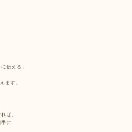
手に伝える」
言えます。
すれば、
相手に
」