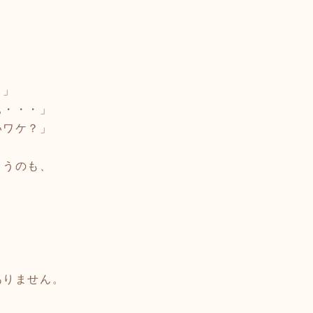
と
・」
ぁ・・・」
いワケ？」
まうのも、
、
ありません。