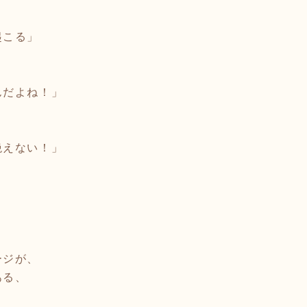
起こる」
んだよね！」
絶えない！」
。
、
ージが、
ある、