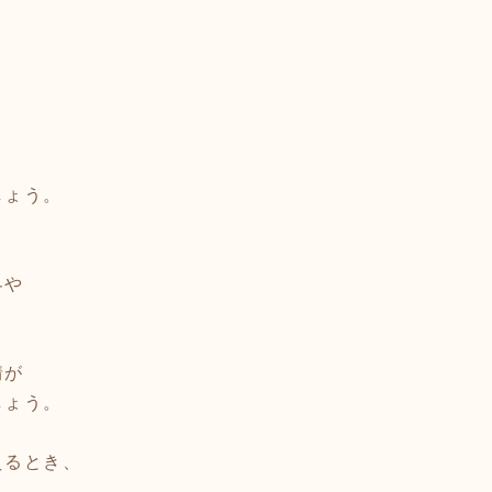
、
しょう。
界や
情が
しょう。
えるとき、