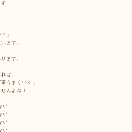
ます。
か？」
思います。
あります。
せれば、
事うまくいく」
ませんよね！
ない
ない
ない
ない