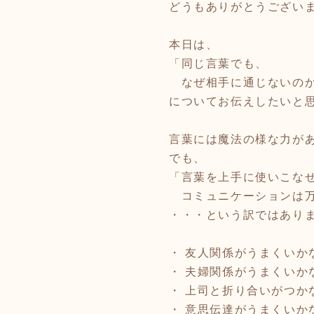
どうもありがとうござい
本日は、
「同じ言葉でも、
なぜ相手に通じないの
についてお伝えしたいと
言葉には魔法の様な力が
でも、
「言葉を上手に使いこな
コミュニケーションは万
・・・という訳ではあり
・ 友人関係がうまくいか
・ 夫婦関係がうまくいか
・ 上司と折り合いがつか
・ 意思伝達がうまくいか