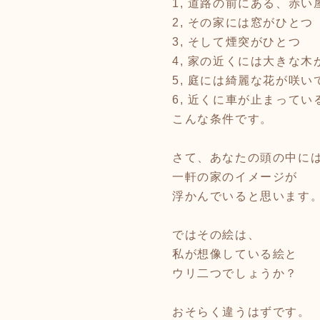
1, 道路の前にある、赤い
2, その家には窓がひとつ
3, そして煙突がひとつ
4, 家の近くには大きな木
5, 庭には綺麗な花が咲い
6, 近くに車が止まってい
こんな条件です。
さて、あなたの頭の中に
一軒の家のイメージが
浮かんでいると思います
ではその絵は、
私が想像している絵と
ウリ二つでしょうか？
おそらく違うはずです。