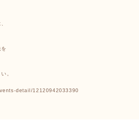
は、
法を
さい。
p/events-detail/12120942033390