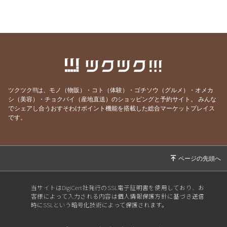
2026/06/08
一袋「5㎏」のお米は「何合」なの？
2026/05/24
正直、毎日の頑張りで疲れていませんか？
2026/05/19
人生の最後に後悔する11のこと（知り合いの看
護師さんの動画紹介です）
2026/05/18
GW明け明け1週間が過ぎました。やる気が出な
い本当の理由
ツクツク!!!は、モノ（物販）・コト（体験）・ゴチソウ（グルメ）・オメカ
シ（美容）・チョクバイ（産地直送）のショッピングと予約サイト。
みんな
2026/05/03
「すみません」が口グセになっていませんか？
でシェアし合うおすそわけポイント機能を搭載した総合マーケットプレイス
です。
2026/04/27
環境の変化では消えない、悩みの正体
2026/04/19
結局は、去年と同じだった？
2026/04/13
自分のことを好きになれない人へ
2026/04/05
3日坊主は怠慢だから・・・ではありません！
2026/03/07
もう「努力すること」は、やめましょう！
当サイトはDigiCert社発行のSSL電子証明書を使用しており、お
客様によって入力される内容は個人情報保護方針に基づき送信
2026/02/08
「もう歳だから…」は間違いです。
時にSSLという暗号化技術によって保護されます。
2026/01/25
なぜ、成功者のマネをしてもうまくいかないの