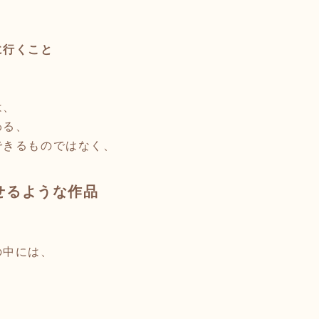
に行くこと
は、
わる、
できるものではなく、
せるような作品
の中には、