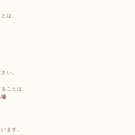
ことは、
。
ださい。
することは、
る場
思います。