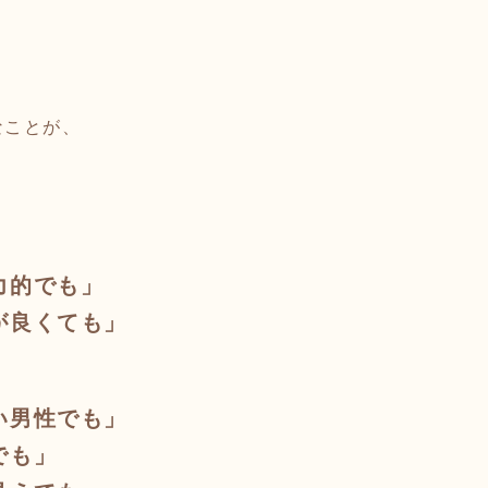
なことが、
」
力的でも」
が良くても」
い男性でも」
でも」