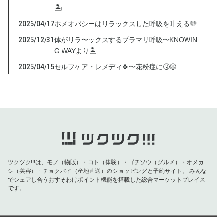
🏝️
2026/04/17
ホメオパシーはリラックスした呼吸を叶える🩵
2025/12/31
体がリラ〜ックスするブラマリ呼吸〜KNOWIN
G WAYより🏝️
2025/04/15
セルフケア・レメディ🍀〜花粉症に🤧😭
2025/03/03
セルフケア・レメディ３２種〜21.イペカクア
ーナ IPECACUANHA
2025/02/09
アカシックレコードカードのメッセージ2025乙
巳🐍〜Knowing Wayより🌴
2025/01/25
セルフケア・レメディ3２種〜①アコナイト
2024/09/08
やっぱりアルニカすごい❣️〜旅先にて♨️
ツクツク!!!は、モノ（物販）・コト（体験）・ゴチソウ（グルメ）・オメカ
2024/04/28
ホメオパシー・セルフケア⭐️〜基本の３つ🍀🍀
シ（美容）・チョクバイ（産地直送）のショッピングと予約サイト。
みんな
でシェアし合うおすそわけポイント機能を搭載した総合マーケットプレイス
🍀
です。
2023/12/31
ホメオパシーのススメ🍀〜未病
2023/08/12
パワハラにフランシスカスコールのクレンジン